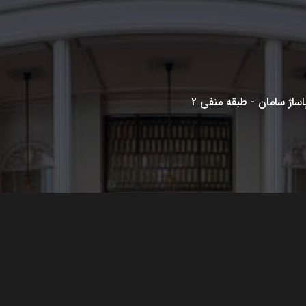
پاساژ سامان - طبقه منفی ۲