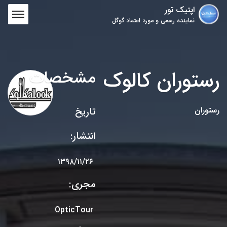
اپتیک تور
نماینده رسمی و مورد اعتماد گوگل
رستوران کالوک
مشخصات
رستوران
تاریخ
انتشار:
۱۳۹۸/۱۱/۲۶
مجری:
OpticTour