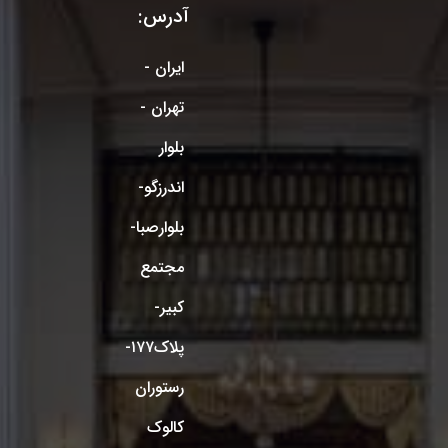
آدرس:
ایران -
تهران -
بلوار
اندرزگو-
بلوارصبا-
مجتمع
کبیر-
پلاک۱۷۷-
رستوران
کالوک